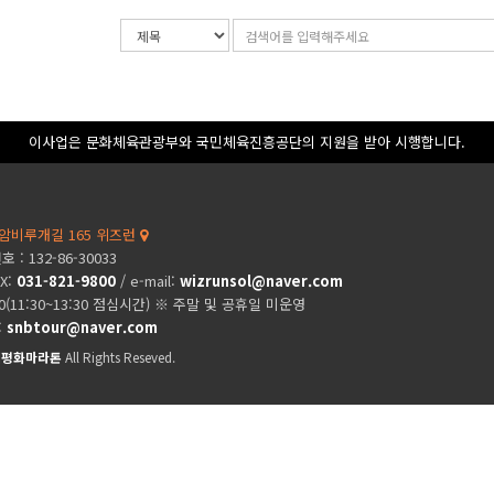
검
검
색
색
조
어
건
입
력
이사업은 문화체육관광부와 국민체육진흥공단의 지원을 받아 시행합니다.
암비루개길 165 위즈런
: 132-86-30033
AX:
031-821-9800
/ e-mail:
wizrunsol@naver.com
00(11:30~13:30 점심시간) ※ 주말 및 공휴일 미운영
:
snbtour@naver.com
제평화마라톤
All Rights Reseved.