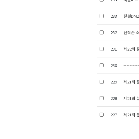
233
철원DM
232
선착순 조
231
제22회 
230
---------
229
제21회
228
제21회
227
제21회