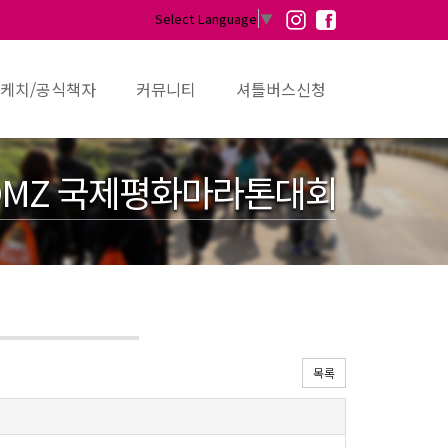
Select Language
▼
케치/공식책자
커뮤니티
셔틀버스신청
MZ 국제평화마라톤대회
목록