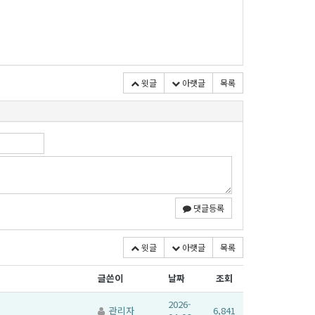
윗글
아랫글
목록
댓글등록
윗글
아랫글
목록
글쓴이
날짜
조회
2026-
관리자
6,841