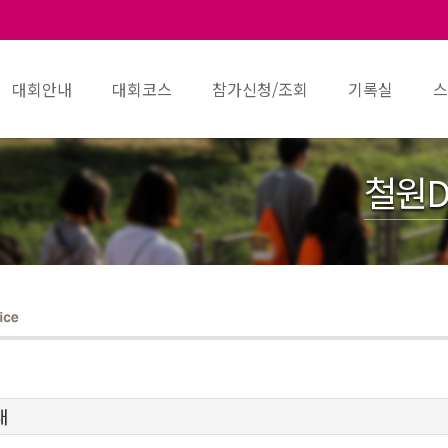
대회안내
대회코스
참가신청/조회
기록실
스
철원D
내