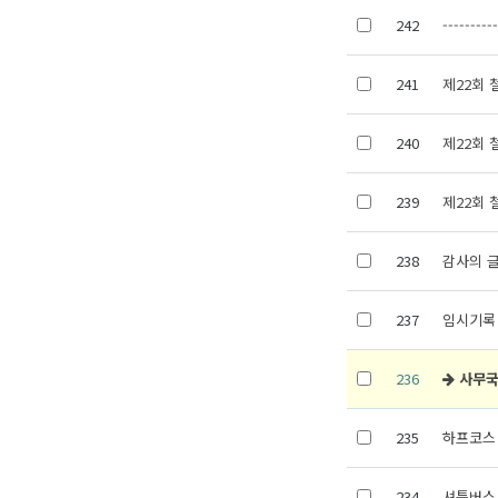
242
---------
241
제22회
240
제22회
239
제22회
238
감사의 
237
임시기록
236
사무국
235
하프코스
234
셔틀버스