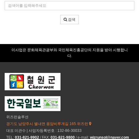
조
검
건
색
어
검색
입
력
이사업은 문화체육관광부와 국민체육진흥공단의 지원을 받아 시행합니
다.
위즈런솔루션
경기도 남양주시 별내면 용암비루개길 165 위즈런
대표:이관수 | 사업자등록번호 : 132-86-30033
TEL:
031-821-9902
/ FAX:
031-821-9800
/ e-mail:
wizrunsol@naver.com