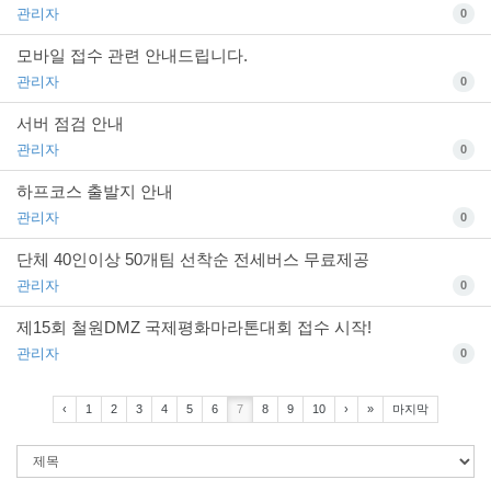
관리자
0
모바일 접수 관련 안내드립니다.
관리자
0
서버 점검 안내
관리자
0
하프코스 출발지 안내
관리자
0
단체 40인이상 50개팀 선착순 전세버스 무료제공
관리자
0
제15회 철원DMZ 국제평화마라톤대회 접수 시작!
관리자
0
‹
1
2
3
4
5
6
7
8
9
10
›
»
마지막
검
색