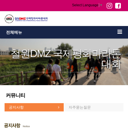
Select Language
▼
전체메뉴
철원DMZ 국제평화마라톤
대회
커뮤니티
공지사항
자주묻는질문