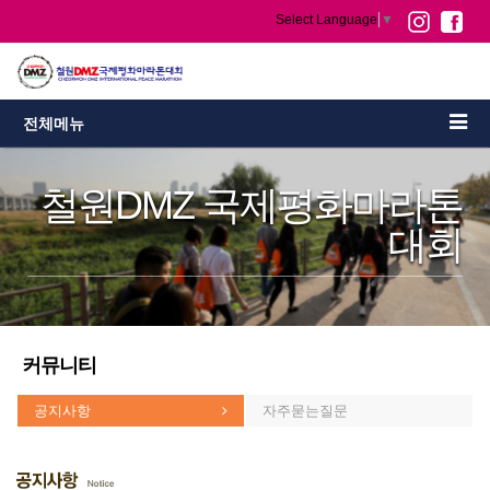
Select Language
▼
전체메뉴
철원DMZ 국제평화마라톤
대회
커뮤니티
공지사항
자주묻는질문