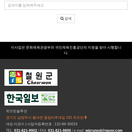
조
검
건
색
어
검색
입
력
이사업은 문화체육관광부와 국민체육진흥공단의 지원을 받아 시행합니
다.
위즈런솔루션
경기도 남양주시 별내면 용암비루개길 165 위즈런
대표:이관수 | 사업자등록번호 : 132-86-30033
TEL:
031-821-9902
/ FAX:
031-821-9800
/ e-mail:
wizrunsol@naver.com