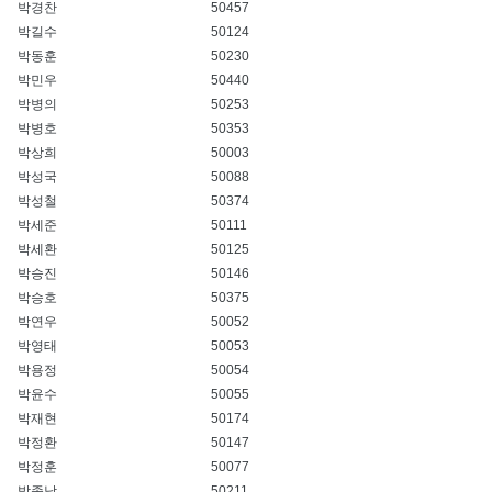
박경찬
50457
박길수
50124
박동훈
50230
박민우
50440
박병의
50253
박병호
50353
박상희
50003
박성국
50088
박성철
50374
박세준
50111
박세환
50125
박승진
50146
박승호
50375
박연우
50052
박영태
50053
박용정
50054
박윤수
50055
박재현
50174
박정환
50147
박정훈
50077
박종남
50211