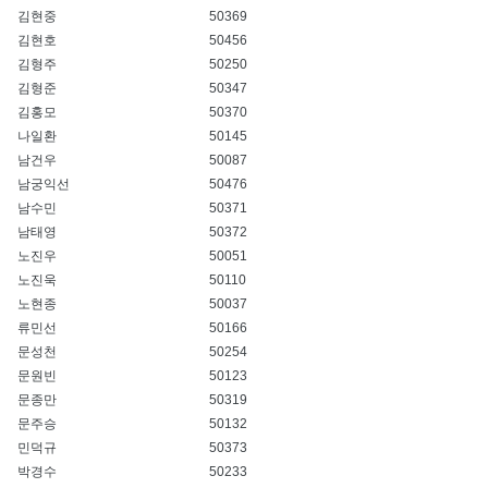
김현중
50369
김현호
50456
김형주
50250
김형준
50347
김홍모
50370
나일환
50145
남건우
50087
남궁익선
50476
남수민
50371
남태영
50372
노진우
50051
노진욱
50110
노현종
50037
류민선
50166
문성천
50254
문원빈
50123
문종만
50319
문주승
50132
민덕규
50373
박경수
50233