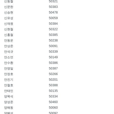
신동철
50321
신문한
50383
신승현
50478
신유성
50059
신재원
50384
신현철
50322
신홍철
50385
안동운
50238
안상준
50091
안석규
50339
안소언
50149
안수환
50386
안영일
50387
안정호
50266
안진기
50201
안철호
50388
안태민
50135
양목석
50334
양성준
50460
양해동
50060
양혜성
50092