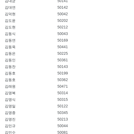
김대균
50141
김대연
50142
김덕현
50042
김도윤
50202
김도현
50212
김동식
50043
김동연
50169
김동욱
50441
김동은
50225
김동인
50361
김동찬
50143
김동호
50199
김동호
50362
김래원
50471
김명복
50314
김명식
50315
김명일
50122
김명종
50345
김명진
50213
김민규
50044
김민수
50081