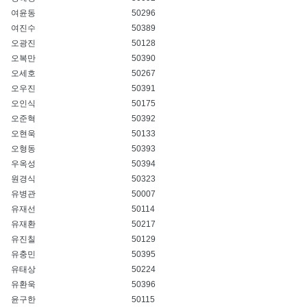
여윤동
50296
여진수
50389
오광진
50128
오복만
50390
오세호
50267
오우진
50391
오인식
50175
오준혁
50392
오현욱
50133
오형동
50393
우옥성
50394
원경식
50323
유병관
50007
유재선
50114
유재환
50217
유진칠
50129
유충민
50395
유태상
50224
유환욱
50396
윤구한
50115