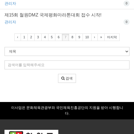
관리자
0
제15회 철원DMZ 국제평화마라톤대회 접수 시작!
관리자
0
‹
1
2
3
4
5
6
7
8
9
10
›
»
마지막
검
색
조
검
건
색
어
검색
입
력
이사업은 문화체육관광부와 국민체육진흥공단의 지원을 받아 시행합니
다.