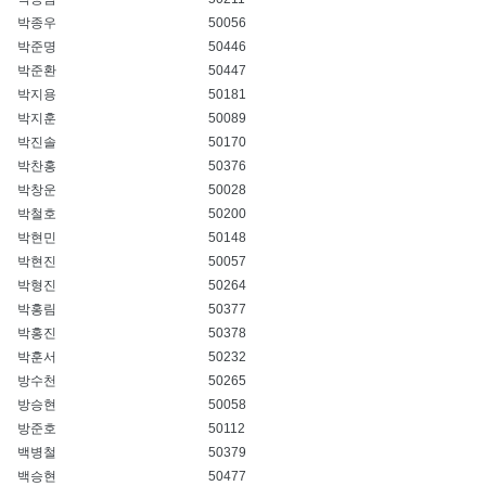
박종우
50056
박준명
50446
박준환
50447
박지용
50181
박지훈
50089
박진솔
50170
박찬홍
50376
박창운
50028
박철호
50200
박현민
50148
박현진
50057
박형진
50264
박홍림
50377
박홍진
50378
박훈서
50232
방수천
50265
방승현
50058
방준호
50112
백병철
50379
백승현
50477