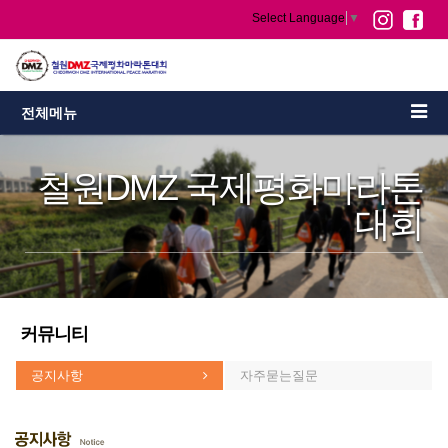
Select Language
▼
전체메뉴
철원DMZ 국제평화마라톤
대회
커뮤니티
공지사항
자주묻는질문