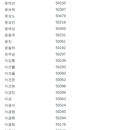
윤덕건
50150
윤보욱
50397
윤상노
50479
윤성민
50218
윤재성
50450
윤종국
50231
윤진
50061
윤필하
50192
은주승
50297
이강훈
50239
이건률
50293
이건율
50093
이건준
50062
이건희
50398
이경진
50399
이관
50063
이광석
50324
이광원
50340
이광휘
50284
이광희
50176