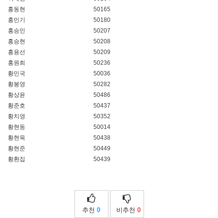
홍동현
50165
홍민기
50180
홍승민
50207
홍승현
50208
홍용선
50209
홍원희
50236
황민국
50036
황봉영
50282
황상윤
50486
황준호
50437
황치영
50352
황현동
50014
황현욱
50438
황현준
50449
황환집
50439
추천
0
비추천
0