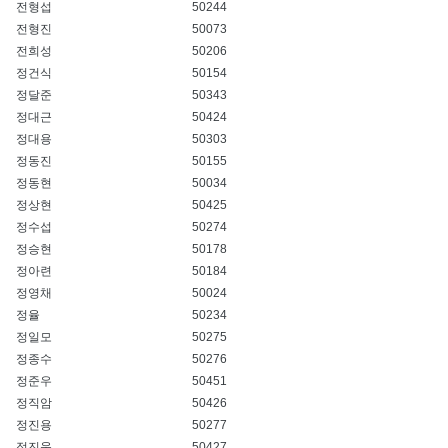
전형섭
50244
전형진
50073
전희성
50206
정건식
50154
정달준
50343
정대근
50424
정대용
50303
정동진
50155
정동현
50034
정상현
50425
정수섭
50274
정승현
50178
정아련
50184
정영채
50024
정율
50234
정일모
50275
정종수
50276
정준우
50451
정직암
50426
정진용
50277
정진욱
50427