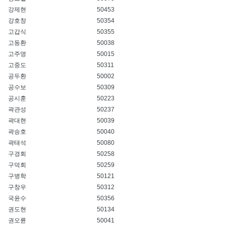
강제현
50453
강호창
50354
고갑식
50355
고동환
50038
고주명
50015
고중도
50311
공두환
50002
공수보
50309
공시훈
50223
곽관성
50237
곽대현
50039
곽승호
50040
곽태석
50080
구경회
50258
구덕회
50259
구병학
50121
구창우
50312
국윤수
50356
권도현
50134
권오륜
50041