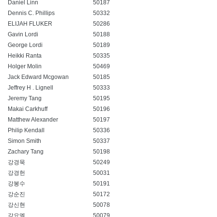
Daniel Linn
50187
Dennis C. Phillips
50332
ELIJAH FLUKER
50286
Gavin Lordi
50188
George Lordi
50189
Heikki Ranta
50335
Holger Molin
50469
Jack Edward Mcgowan
50185
Jeffrey H . Lignell
50333
Jeremy Tang
50195
Makai Carkhuff
50196
Matthew Alexander
50197
Philip Kendall
50336
Simon Smith
50337
Zachary Tang
50198
강경묵
50249
강경헌
50031
강봉수
50191
강순진
50172
강신현
50078
강요엘
50079