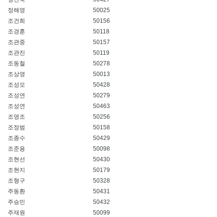
정해영
50025
조건희
50156
조경훈
50118
조관중
50157
조관진
50119
조동철
50278
조상영
50013
조성모
50428
조성연
50279
조성연
50463
조영조
50256
조정범
50158
조종수
50429
조준용
50098
조현선
50430
조현지
50179
조형구
50328
주동환
50431
주승민
50432
주재원
50099