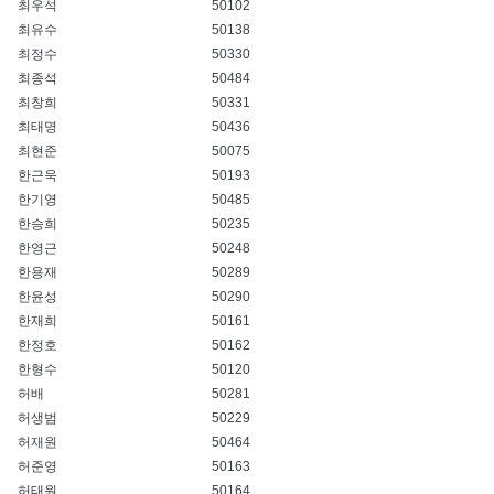
최우석
50102
최유수
50138
최정수
50330
최종석
50484
최창희
50331
최태명
50436
최현준
50075
한근욱
50193
한기영
50485
한승희
50235
한영근
50248
한용재
50289
한윤성
50290
한재희
50161
한정호
50162
한형수
50120
허배
50281
허생범
50229
허재원
50464
허준영
50163
허태원
50164