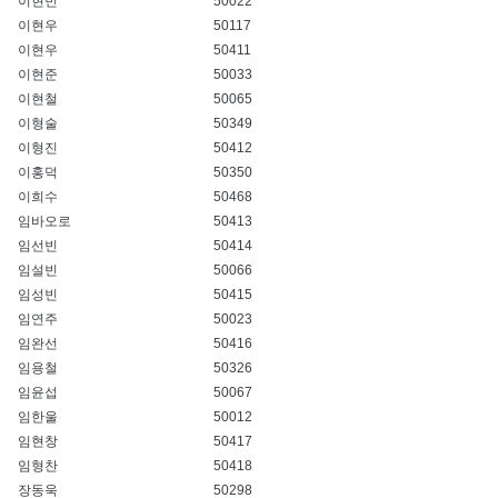
이현빈
50022
이현우
50117
이현우
50411
이현준
50033
이현철
50065
이형술
50349
이형진
50412
이홍덕
50350
이희수
50468
임바오로
50413
임선빈
50414
임설빈
50066
임성빈
50415
임연주
50023
임완선
50416
임용철
50326
임윤섭
50067
임한울
50012
임현창
50417
임형찬
50418
장동욱
50298