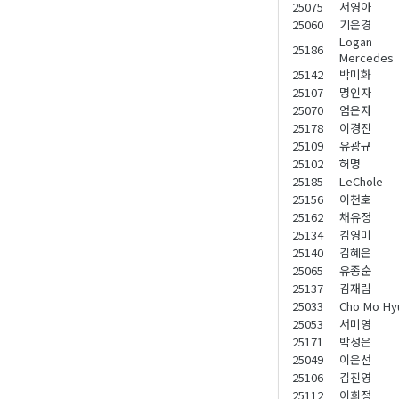
25075
서영아
25060
기은경
Logan
25186
Mercedes
25142
박미화
25107
명인자
25070
엄은자
25178
이경진
25109
유광규
25102
허명
25185
LeChole
25156
이천호
25162
채유정
25134
김영미
25140
김혜은
25065
유종순
25137
김재림
25033
Cho Mo Hy
25053
서미영
25171
박성은
25049
이은선
25106
김진영
25112
이희정