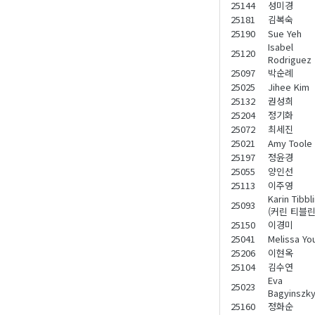
25144
성미경
25181
김복숙
25190
Sue Yeh
Isabel
25120
Rodriguez
25097
박순례
25025
Jihee Kim
25132
권성희
25204
정기화
25072
최세진
25021
Amy Toole
25197
정윤경
25055
양인선
25113
이주영
Karin Tibbl
25093
(커린 티블린
25150
이경미
25041
Melissa Yo
25206
이현옥
25104
김수연
Eva
25023
Bagyinszk
25160
정화순