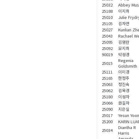
25032
Abbey Mus
25188
이지희
25010
Julie Frydr
25105
김자연
25027
Kunlian Zh
25043
Rachael W
25095
김영란
25092
모지희
90019
박성경
Regenia
25015
Goldsmith
25111
이미경
25165
한정주
25063
정진숙
25062
김옥경
25180
이성자
25066
권길자
25090
지은실
25017
Yesun Yoo
25200
KARIN LUA
Diantha R
25034
Harris
Amanda