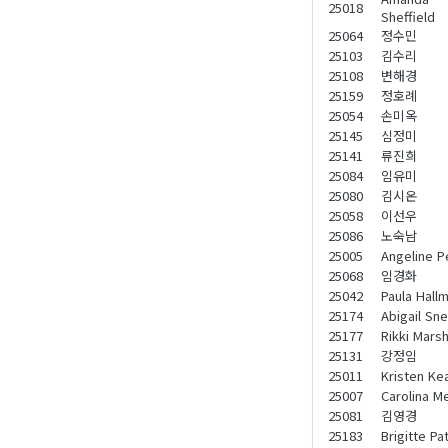
25018
Sheffield
25064
정수민
25103
김수리
25108
변해경
25159
정호례
25054
손미옥
25145
심정미
25141
류진희
25084
임유미
25080
김시온
25058
이선우
25086
노숙남
25005
Angeline P
25068
임경화
25042
Paula Hall
25174
Abigail Sne
25177
Rikki Mars
25131
강정임
25011
Kristen Ke
25007
Carolina Me
25081
김영경
25183
Brigitte Pa