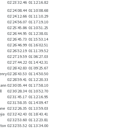
02:23:32.46
01:12:16.82
02:24:08.44
01:10:08.68
02:24:12.66
01:11:10.29
02:24:56.07
01:17:19.10
02:25:45.86
01:10:51.25
02:26:44.95
01:12:38.01
02:26:45.73
01:15:53.14
02:26:46.99
01:16:02.51
02:26:52.19
01:11:39.52
02:27:19.59
01:06:27.03
02:27:44.22
01:14:42.31
02:28:42.83
01:09:25.67
enry
02:28:43.53
01:14:50.50
02:28:59.41
01:12:20.33
mann
02:30:05.44
01:17:58.10
ll
02:30:28.34
01:10:52.70
h
02:31:45.17
01:12:16.95
02:31:58.35
01:14:09.47
ane
02:32:26.35
01:13:59.03
jia
02:32:42.43
01:18:43.41
02:32:53.60
01:12:23.81
tton
02:32:55.52
01:13:34.00