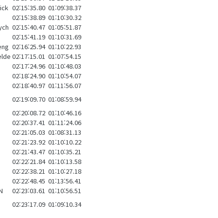
ick
02:15:35.80
01:09:38.37
02:15:38.89
01:10:30.32
ych
02:15:40.47
01:05:51.87
02:15:41.19
01:10:31.69
eng
02:16:25.94
01:10:22.93
elde
02:17:15.01
01:07:54.15
02:17:24.96
01:10:48.03
02:18:24.90
01:10:54.07
02:18:40.97
01:11:56.07
02:19:09.70
01:08:59.94
02:20:08.72
01:10:46.16
02:20:37.41
01:11:24.06
02:21:05.03
01:08:31.13
02:21:23.92
01:10:10.22
02:21:43.47
01:10:35.21
02:22:21.84
01:10:13.58
02:22:38.21
01:10:27.18
n
02:22:48.45
01:13:56.41
N
02:23:03.61
01:10:56.51
02:23:17.09
01:09:10.34