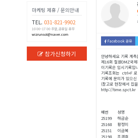
마케팅 제휴 / 문의안내
TEL.
031-821-9902
10:00~17:00 주말,공휴일 휴무
wizrunsol@naver.com
Facebook 공유
참가신청하기
안녕하세요 기록 계측
제16회 철원DMZ국
이기록은 임시기록입니다
기록조회는 ctrl+F
기록에 문의가 있으신 분
(참고로 현장에서 칩을
http://time.sp
배번
성명
25199
하금순
25168
황정미
25151
이금복
25198
조경희