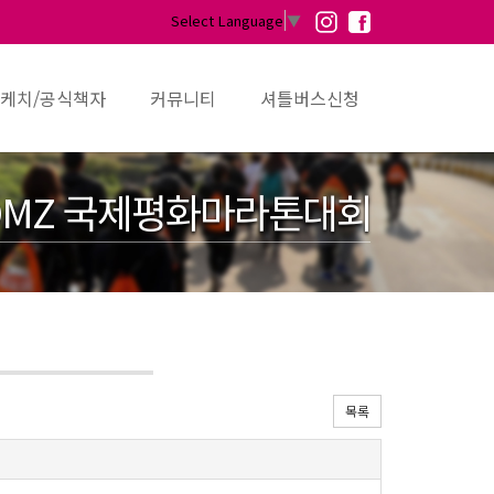
Select Language
▼
케치/공식책자
커뮤니티
셔틀버스신청
MZ 국제평화마라톤대회
목록