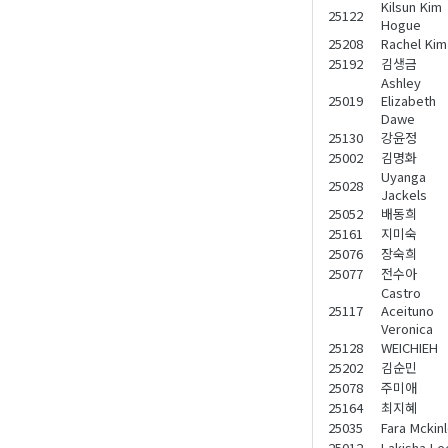
Kilsun Kim
25122
Hogue
25208
Rachel Kim
25192
김생금
Ashley
25019
Elizabeth
Dawe
25130
강윤정
25002
김명화
Uyanga
25028
Jackels
25052
배동희
25161
지미숙
25076
장숙희
25077
전수아
Castro
25117
Aceituno
Veronica
25128
WEICHIEH
25202
김순민
25078
주미애
25164
최지혜
25035
Fara Mckin
25012
Lakisha Le