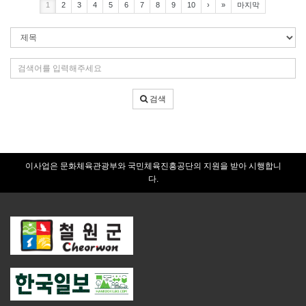
1
2
3
4
5
6
7
8
9
10
›
»
마지막
검
색
조
검
건
색
어
검색
입
력
이사업은 문화체육관광부와 국민체육진흥공단의 지원을 받아 시행합니
다.