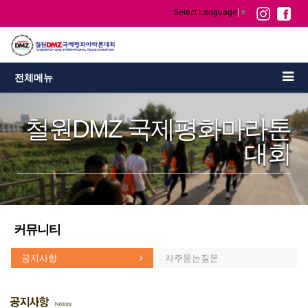
Select Language
▼
전체메뉴
철원DMZ 국제평화마라톤
대회
커뮤니티
공지사항
자주묻는질문