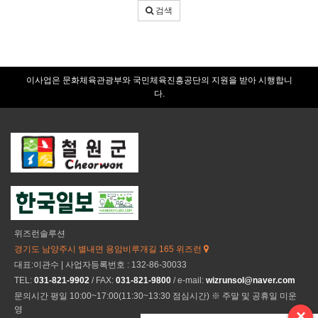
어
검색
입
력
이사업은 문화체육관광부와 국민체육진흥공단의 지원을 받아 시행합니
다.
위즈런솔루션
경기도 남양주시 별내면 용암비루개길 165 위즈런
대표:이관수 | 사업자등록번호 : 132-86-30033
TEL:
031-821-9902
/ FAX:
031-821-9800
/ e-mail:
wizrunsol@naver.com
문의시간 평일 10:00~17:00(11:30~13:30 점심시간) ※ 주말 및 공휴일 미운
영
×