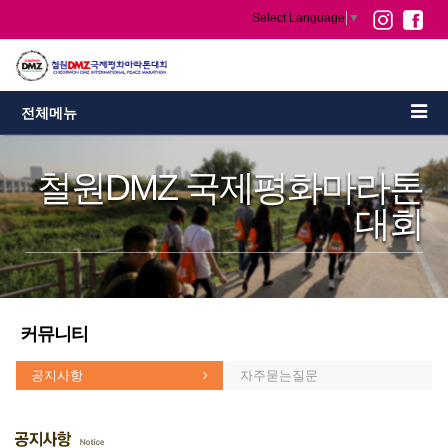
Select Language
▼
전체메뉴
철원DMZ 국제평화마라톤
대회
커뮤니티
공지사항
자주묻는질문