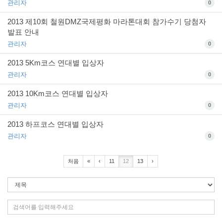
관리자
0
2013 제10회 철원DMZ국제평화 마라톤대회 참가수기 당첨자
발표 안내
관리자
0
2013 5Km코스 연대별 입상자
관리자
0
2013 10Km코스 연대별 입상자
관리자
0
2013 하프코스 연대별 입상자
관리자
0
처음
«
‹
11
12
13
›
검
색
조
검
건
색