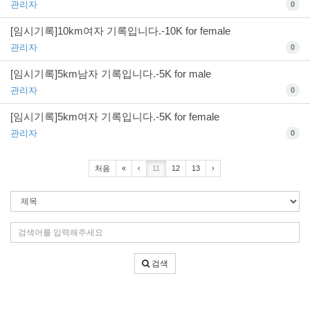
관리자
0
[임시기록]10km여자 기록입니다.-10K for female
관리자
0
[임시기록]5km남자 기록입니다.-5K for male
관리자
0
[임시기록]5km여자 기록입니다.-5K for female
관리자
0
처음
«
‹
11
12
13
›
검
색
조
검
건
색
어
검색
입
력