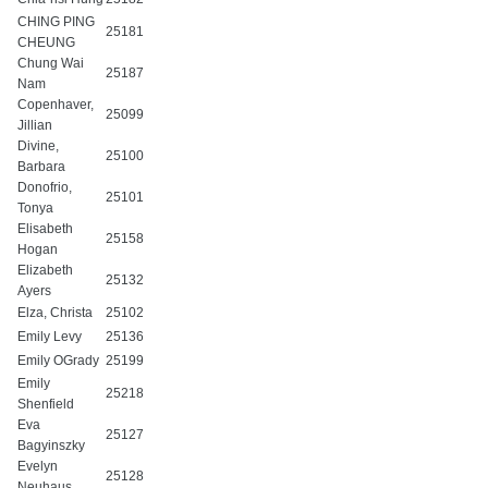
CHING PING
25181
CHEUNG
Chung Wai
25187
Nam
Copenhaver,
25099
Jillian
Divine,
25100
Barbara
Donofrio,
25101
Tonya
Elisabeth
25158
Hogan
Elizabeth
25132
Ayers
Elza, Christa
25102
Emily Levy
25136
Emily OGrady
25199
Emily
25218
Shenfield
Eva
25127
Bagyinszky
Evelyn
25128
Neuhaus