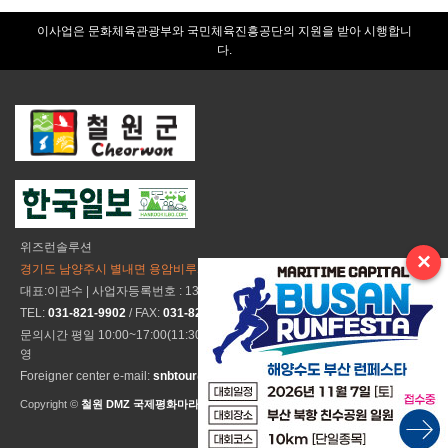
이사업은 문화체육관광부와 국민체육진흥공단의 지원을 받아 시행합니
다.
위즈런솔루션
×
경기도 남양주시 별내면 용암비루개길 165 위즈런
대표:이관수 | 사업자등록번호 : 132-86-30033
TEL:
031-821-9902
/ FAX:
031-821-9800
/ e-mail:
wizrunsol@naver.com
문의시간 평일 10:00~17:00(11:30~13:30 점심시간) ※ 주말 및 공휴일 미운
영
Foreigner center e-mail:
snbtour@naver.com
Copyright ©
철원 DMZ 국제평화마라톤
All Rights Reseved.