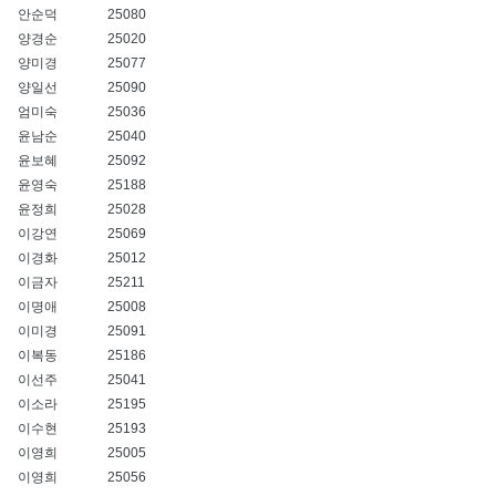
안순덕
25080
양경순
25020
양미경
25077
양일선
25090
엄미숙
25036
윤남순
25040
윤보혜
25092
윤영숙
25188
윤정희
25028
이강연
25069
이경화
25012
이금자
25211
이명애
25008
이미경
25091
이복동
25186
이선주
25041
이소라
25195
이수현
25193
이영희
25005
이영희
25056