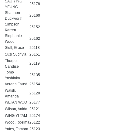
SAU YING
25178
YEUNG
Shannon
25160
Duckworth
Simpson
25152
Karren
Stephanie
25162
Wood
Stull, Grace
25118
Suzi Suchyta
25151
Thorpe,
25119
Candise
Tomo
25135
Yoshioka
Verena Faust
25154
Walsh,
25120
Amanda
WEI AN WOO
25177
Wilson, Valda
25121
WING YI TAM
25174
Wood, Roelma
25122
Yates, Tambra
25123