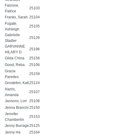
Falzone,
25103
Patrice
Franks, Sarah
25104
Fugate,
25105
Ashleigh
Gabrielle
25126
Stadler
GARVANNE
25196
HILARY D
Gilda China
25156
Good, Reba
25106
Gracie
25159
Paredes
Grostefon, Kati
25124
Harris,
25107
Amanda
Jansons, Lori
25108
Jenna Branchi
25150
Jennifer
25153
Chamberlin
Jenny Burrage
25125
Jenny Ha
25164