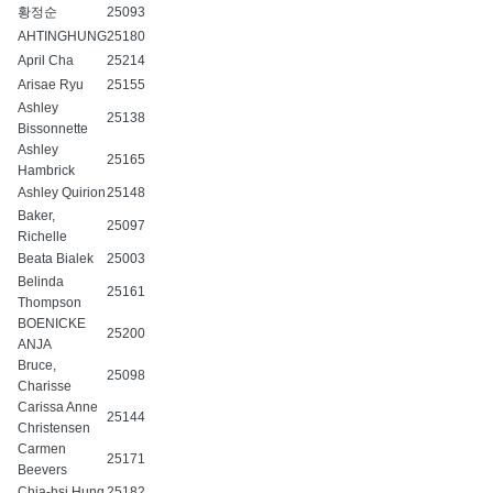
황정순
25093
AHTINGHUNG
25180
April Cha
25214
Arisae Ryu
25155
Ashley
25138
Bissonnette
Ashley
25165
Hambrick
Ashley Quirion
25148
Baker,
25097
Richelle
Beata Bialek
25003
Belinda
25161
Thompson
BOENICKE
25200
ANJA
Bruce,
25098
Charisse
Carissa Anne
25144
Christensen
Carmen
25171
Beevers
Chia-hsi Hung
25182