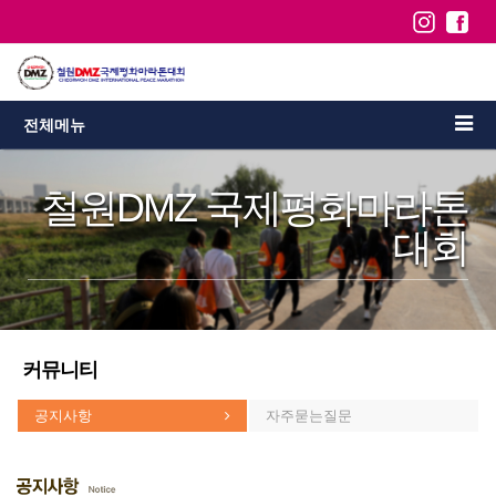
전체메뉴
철원DMZ 국제평화마라톤
대회
커뮤니티
공지사항
자주묻는질문