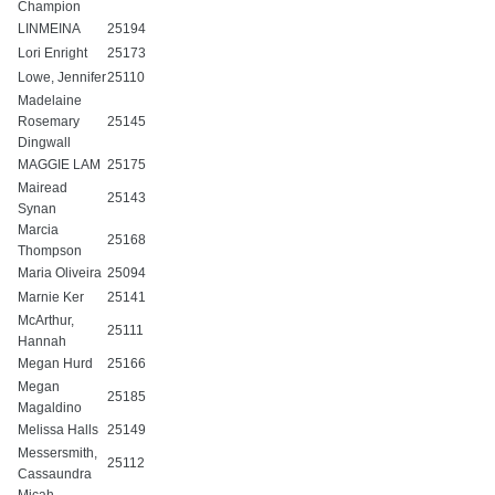
Champion
LINMEINA
25194
Lori Enright
25173
Lowe, Jennifer
25110
Madelaine
Rosemary
25145
Dingwall
MAGGIE LAM
25175
Mairead
25143
Synan
Marcia
25168
Thompson
Maria Oliveira
25094
Marnie Ker
25141
McArthur,
25111
Hannah
Megan Hurd
25166
Megan
25185
Magaldino
Melissa Halls
25149
Messersmith,
25112
Cassaundra