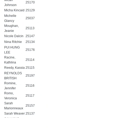
Micah
25170
Johnson
Micha Kincaid
25129
Michelle
25037
Glancy
Moughan,
25113
Jeanie
Nicole Dalcin
25147
Nina Ritchie
25134
PUI HUNG
25176
LEE
Racine,
25114
Kathlina
Reedy, Kassia
25115
REYNOLDS
25197
BRITISH
Romine,
25116
Jennifer
Romo,
25117
Veronica
Sarah
25157
Marionneaux
Sarah Weaver
25137