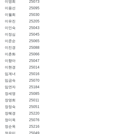
이영희
25073
이용선
25095
이월희
25030
이유진
25205
이인숙
25043
이정심
25045
이준순
25065
이진경
25088
이춘화
25066
이향아
25047
이현경
25014
임계녀
25016
임금숙
25070
임연자
25184
장세영
25085
장영희
25011
장정숙
25051
장혜경
25220
정미옥
25076
정순옥
25216
정은미
25049