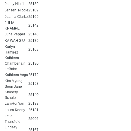
Jenny Nicoll
25139
Jensen, Nicole
25109
Juanita Clarke
25169
JULIA
25142
KRAMPE
June Pepper
25146
KA WAH SIU
25179
Karlyn
25163
Ramirez
Kathleen
Chamberlain
25130
LeBahn
Kathleen Vega
25172
Kim Myung
25198
Soon Jane
Kimbery
25140
Schultz
LamHoi Yan
25133
Laura Keeny
25131
Leila
25096
Thursfield
Lindsey
25167