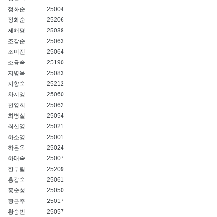
정화순
25004
정화순
25206
제해평
25038
조감순
25063
조미진
25064
조용숙
25190
지병옥
25083
지향숙
25212
차지영
25060
천영희
25062
최병실
25054
최신영
25021
하소영
25001
하은옥
25024
하태숙
25007
한부림
25209
홍갑숙
25061
홍순성
25050
황금주
25017
황승빈
25057