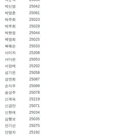
박신영
25042
박영춘
25081
박주희
25023
박주희
25029
박현정
25044
백영희
25025
복혜순
25033
사미자
25208
서다은
25053
서정매
25202
성기은
25058
성연희
25087
손지우
25089
송성주
25078
신계숙
25219
신금만
25071
신현애
25034
심행보
25035
안기선
25075
안명자
25192