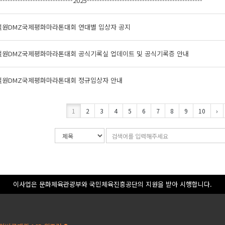
------------------------------2025----------------------------------------------
 철원DMZ국제평화마라톤대회 연대별 입상자 공지
 철원DMZ국제평화마라톤대회 공식기록실 업데이트 및 공식기록증 안내
 철원DMZ국제평화마라톤대회 정규입상자 안내
1
2
3
4
5
6
7
8
9
10
›
검
검
색
색
조
어
건
입
력
이사업은 문화체육관광부와 국민체육진흥공단의 지원을 받아 시행합니다.