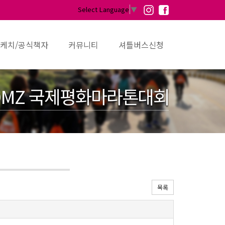
Select Language
▼
케치/공식책자
커뮤니티
셔틀버스신청
MZ 국제평화마라톤대회
목록