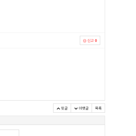
신고
0
윗글
아랫글
목록