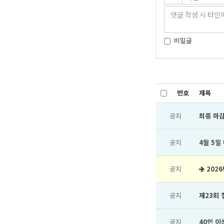
비밀글
번호
제목
공지
최종 마감
공지
4월 5일
공지
202
공지
제23회
공지
40인 이