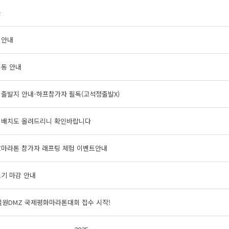
글
 안내
이동 안내
 출발지 안내-하프참가자 필독(고석정출발X)
 배치도 올려드리니 확인바랍니다
Z마라톤 참가자 래프팅 체험 이벤트안내
기 마감 안내
철원DMZ 국제평화마라톤대회 접수 시작!