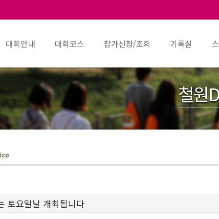
대회안내
대회코스
참가신청/조회
기록실
스
철원D
회는 토요일날 개최됩니다