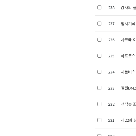
238
감사의 
237
임시기록
236
사무국 
235
하프코스
234
셔틀버스
233
철원DM
232
선착순 조
231
제22회 