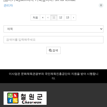
관리자
0
처음
«
‹
11
12
13
›
검
색
조
검
건
색
어
검색
입
력
이사업은 문화체육관광부와 국민체육진흥공단의 지원을 받아 시행합니
다.