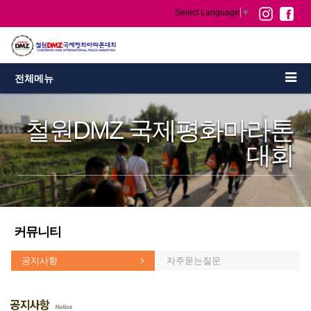
Select Language
▼
전체메뉴
철원DMZ 국제평화마라톤
대회
커뮤니티
공지사항
자주묻는질문