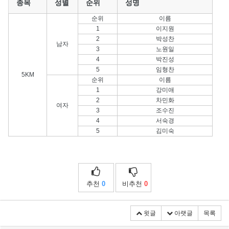
종목
성별
순위
성명
순위
이름
1
이지원
2
박성찬
남자
3
노원일
4
박진성
5
임형찬
5KM
순위
이름
1
강미애
2
차민화
여자
3
조수진
4
서숙경
5
김미숙
추천
0
비추천
0
윗글
아랫글
목록