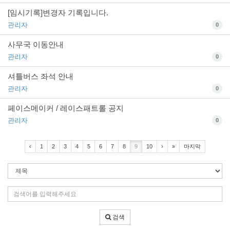
[임시기록]변경자 기록입니다.
관리자
0
사무국 이동안내
관리자
0
셔틀버스 좌석 안내
관리자
0
페이스메이커 / 레이스패트롤 공지
관리자
0
‹
1
2
3
4
5
6
7
8
9
10
›
»
마지막
검
색
조
검
건
색
어
검색
입
력