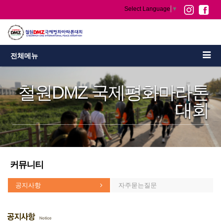
Select Language
▼
전체메뉴
철원DMZ 국제평화마라톤
대회
커뮤니티
공지사항
자주묻는질문