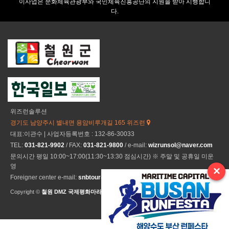
이사업은 문화체육관광부와 국민체육진흥공단의 지원을 받아 시행합니
다.
위즈런솔루션
경기도 남양주시 별내면 용암비루개길 165 위즈런
대표:이관수 | 사업자등록번호 : 132-86-30033
TEL:
031-821-9902
/ FAX:
031-821-9800
/ e-mail:
wizrunsol@naver.com
문의시간 평일 10:00~17:00(11:30~13:30 점심시간) ※ 주말 및 공휴일 미운
영
×
Foreigner center e-mail:
snbtour@naver.com
Copyright ©
철원 DMZ 국제평화마라톤
All Rights Reseved.