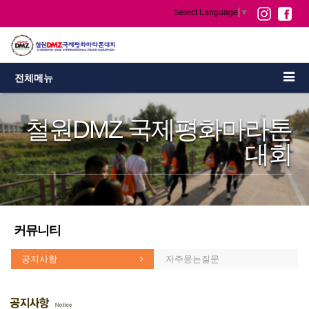
Select Language
▼
전체메뉴
철원DMZ 국제평화마라톤
대회
커뮤니티
공지사항
자주묻는질문