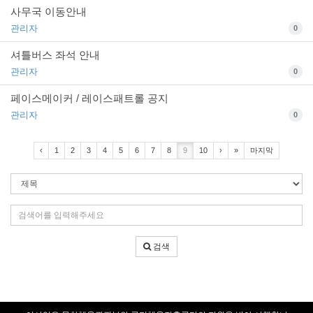
사무국 이동안내
관리자
0
셔틀버스 좌석 안내
관리자
0
페이스메이커 / 레이스패트롤 공지
관리자
0
‹
1
2
3
4
5
6
7
8
9
10
›
»
마지막
검
색
조
검
건
색
어
검색
입
력