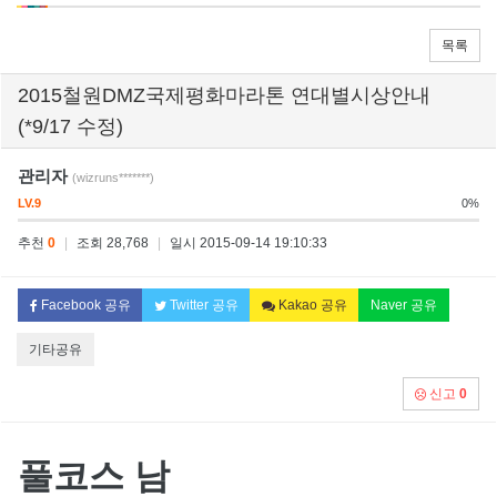
목록
2015철원DMZ국제평화마라톤 연대별시상안내
(*9/17 수정)
관리자
(wizruns*******)
LV.9
0%
추천
0
|
조회 28,768
|
일시 2015-09-14 19:10:33
Facebook 공유
Twitter 공유
Kakao 공유
Naver 공유
기타공유
신고
0
풀코스 남