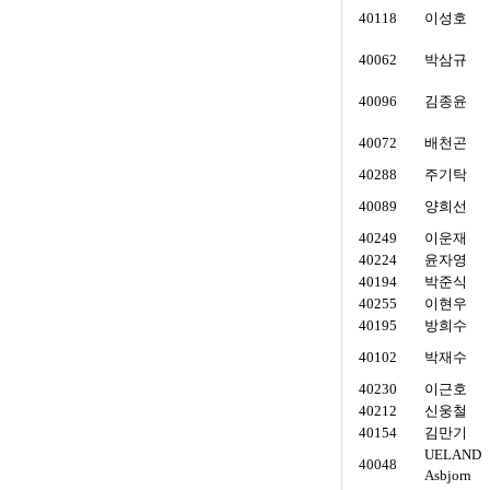
40118
이성호
40062
박삼규
40096
김종윤
40072
배천곤
40288
주기탁
40089
양희선
40249
이운재
40224
윤자영
40194
박준식
40255
이현우
40195
방희수
40102
박재수
40230
이근호
40212
신웅철
40154
김만기
UELAND
40048
Asbjorn