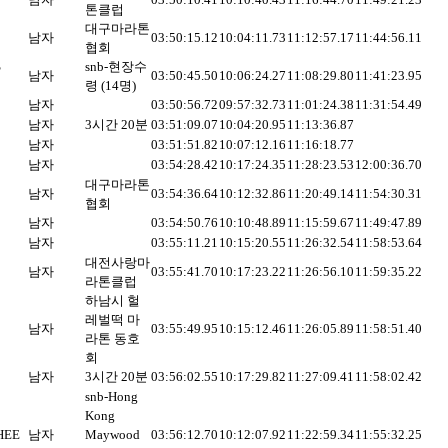
톤클럽
대구마라톤
남자
03:50:15.12
10:04:11.73
11:12:57.17
11:44:56.11
협회
S
snb-현장수
남자
03:50:45.50
10:06:24.27
11:08:29.80
11:41:23.95
령 (14명)
남자
03:50:56.72
09:57:32.73
11:01:24.38
11:31:54.49
남자
3시간 20분
03:51:09.07
10:04:20.95
11:13:36.87
남자
03:51:51.82
10:07:12.16
11:16:18.77
남자
03:54:28.42
10:17:24.35
11:28:23.53
12:00:36.70
대구마라톤
남자
03:54:36.64
10:12:32.86
11:20:49.14
11:54:30.31
협회
남자
03:54:50.76
10:10:48.89
11:15:59.67
11:49:47.89
남자
03:55:11.21
10:15:20.55
11:26:32.54
11:58:53.64
대전사랑마
남자
03:55:41.70
10:17:23.22
11:26:56.10
11:59:35.22
라톤클럽
하남시 헐
레벌떡 마
남자
03:55:49.95
10:15:12.46
11:26:05.89
11:58:51.40
라톤 동호
회
남자
3시간 20분
03:56:02.55
10:17:29.82
11:27:09.41
11:58:02.42
snb-Hong
Kong
HEE
남자
Maywood
03:56:12.70
10:12:07.92
11:22:59.34
11:55:32.25