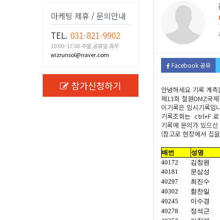
마케팅 제휴 / 문의안내
TEL.
031-821-9902
10:00~17:00 주말,공휴일 휴무
wizrunsol@naver.com
Facebook 공유
참가신청하기
안녕하세요 기록 계측
제13회 철원DMZ국
이기록은 임시기록입니다
기록조회는 ctrl+F
기록에 문의가 있으신 분
(참고로 현장에서 칩을
배번
성명
40172
김창원
40181
문삼성
40297
최진수
40302
함찬일
40245
이수경
40278
정석근