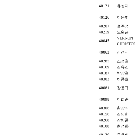
40121
유성재
40126
이은휘
40207
설주성
40219
오원근
VERNON
40045
CHRISTO
40063
김경식
40285
조성철
40169
김유진
40187
박상현
40303
허종호
40081
강용규
40098
이희준
40306
황상식
40156
김명희
40268
장병준
40108
최성화
40120
홍은배