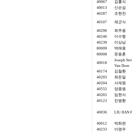
40067
김홍식
40013
신순섭
40287
조현찬
40107
채군식
40296
최주용
40246
이수형
40239
이상남
80009
박래웅
80008
문용훈
Joseph Ste
40018
Van Dorn
40174
김철환
40293
최돈일
40204
서재원
40555
양종원
40265
임현식
40123
진병환
40036
LIU JIAN
40012
박희완
40233
이명우