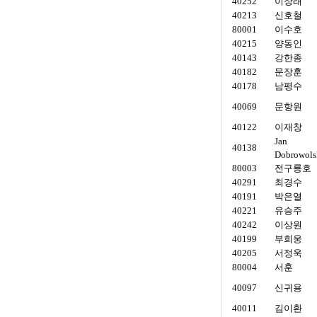
40252
이장래
40213
신호철
80001
이수호
40215
양동인
40143
강한종
40182
문장훈
40178
남평수
40069
문항원
40122
이재창
Jan
40138
Dobrowols
80003
전구룡호
40291
최경수
40191
박은열
40221
유승주
40242
이상원
40199
부희웅
40205
서정욱
80004
서훈
40097
신귀용
40011
김이환