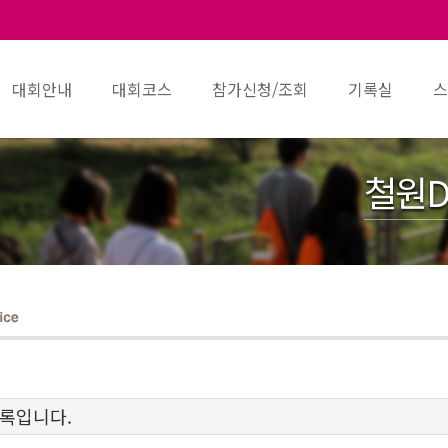
대회안내
대회코스
참가신청/조회
기록실
스
철원D
기록입니다.