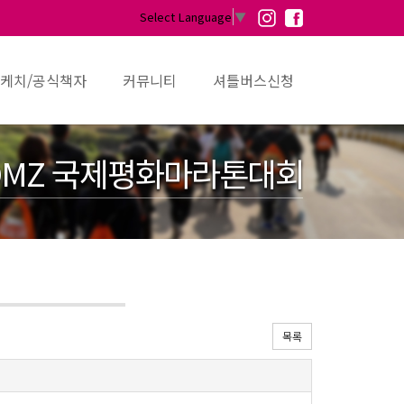
Select Language
▼
케치/공식책자
커뮤니티
셔틀버스신청
MZ 국제평화마라톤대회
목록