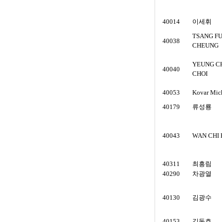
40014
이세휘
TSANG F
40038
CHEUNG
YEUNG C
40040
CHOI
40053
Kovar Mic
40179
류성룡
40043
WAN CHI 
40311
최흥림
40290
차광열
40130
김광수
40153
김동호