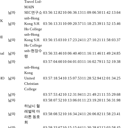
Travel Ltd-
MAIN
남자
SEC연구소
03:56:12.82
10:06:36.13
11:09:06.50
11:42:13.64
snb-Hong
UK
남자
Kong S.H.
03:56:13.31
10:09:20.57
11:18:25.39
11:52:15.46
Ho College
snb-Hong
HI
남자
Kong S.H.
03:56:15.03
10:17:23.24
11:27:10.21
11:58:03.37
Ho College
snb-현장수
hal
남자
03:56:33.46
10:06:40.40
11:16:11.46
11:49:24.85
령
남자
03:57:04.60
10:04:01.03
11:16:02.79
11:52:19.38
snb-Hong
Kong
HO
남자
United
03:57:18.54
10:15:07.53
11:28:52.94
12:01:34.25
Christian
College
남자
03:57:53.42
10:12:31.94
11:21:49.21
11:55:29.68
남자
03:58:07.52
10:13:06.01
11:23:19.20
11:56:31.98
하남시 헐
레벌떡 마
남자
03:58:08.52
10:16:34.24
11:26:06.82
11:58:23.41
라톤 동호
회
남자
03:58:33.67
10:15:15.64
11:30:28.62
12:03:58.45