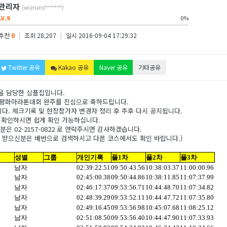
관리자
(wizruns*******)
LV.9
0%
추천
0
|
조회 28,207
|
일시 2016-09-04 17:29:32
Twitter 공유
Kakao 공유
Naver 공유
기타공유
을 담당한 심플칩입니다.
제평화마라톤대회 완주를 진심으로 축하드립니다.
. 체크기록 및 현장참가자 변경자 정리 후 추후 다시 공지됩니다.
 로 확인하시면 쉽게 확인 가능하십니다.
은 02-2157-0822 로 연락주시면 감사하겠습니다.
 받으신분은 배번으로 검색하시고 다른 코스에서도 확인 바랍니다.)
성별
그룹
개인기록
풀1차
풀2차
풀3차
남자
02:39:22.51
09:50:43.56
10:38:03.37
11:00:00.96
남자
02:45:00.38
09:50:44.86
10:38:11.85
11:07:37.99
남자
02:46:17.37
09:53:56.71
10:44:48.70
11:07:34.82
남자
02:48:39.29
09:53:52.11
10:44:47.72
11:07:35.80
남자
02:49:16.45
09:53:56.98
10:45:07.68
11:08:25.12
남자
02:51:08.50
09:53:56.40
10:44:47.90
11:07:33.93