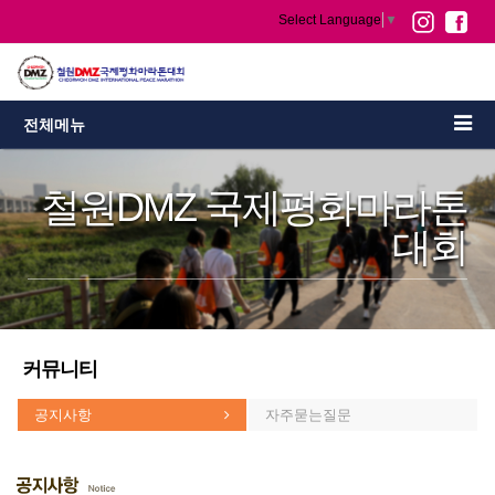
Select Language
▼
전체메뉴
철원DMZ 국제평화마라톤
대회
커뮤니티
공지사항
자주묻는질문