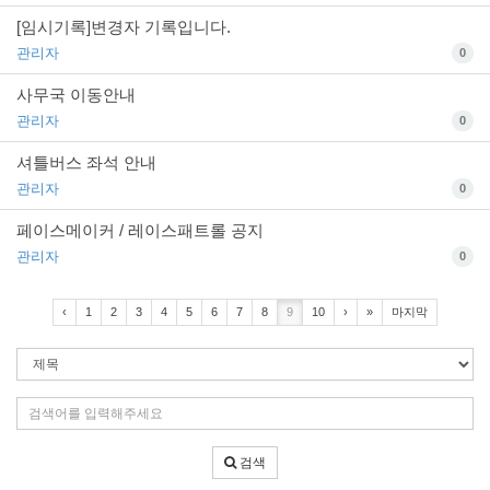
[임시기록]변경자 기록입니다.
관리자
0
사무국 이동안내
관리자
0
셔틀버스 좌석 안내
관리자
0
페이스메이커 / 레이스패트롤 공지
관리자
0
‹
1
2
3
4
5
6
7
8
9
10
›
»
마지막
검
색
조
검
건
색
어
검색
입
력