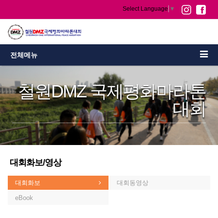
Select Language
▼
전체메뉴
철원DMZ 국제평화마라톤
대회
대회화보/영상
대회화보
대회동영상
eBook