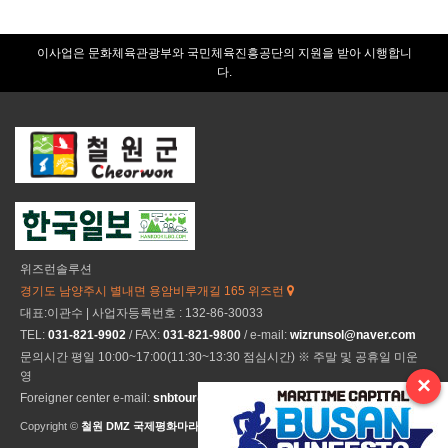
이사업은 문화체육관광부와 국민체육진흥공단의 지원을 받아 시행합니
다.
위즈런솔루션
경기도 남양주시 별내면 용암비루개길 165 위즈런
대표:이관수 | 사업자등록번호 : 132-86-30033
TEL:
031-821-9902
/ FAX:
031-821-9800
/ e-mail:
wizrunsol@naver.com
문의시간 평일 10:00~17:00(11:30~13:30 점심시간) ※ 주말 및 공휴일 미운
영
×
Foreigner center e-mail:
snbtour@naver.com
Copyright ©
철원 DMZ 국제평화마라톤
All Rights Reseved.