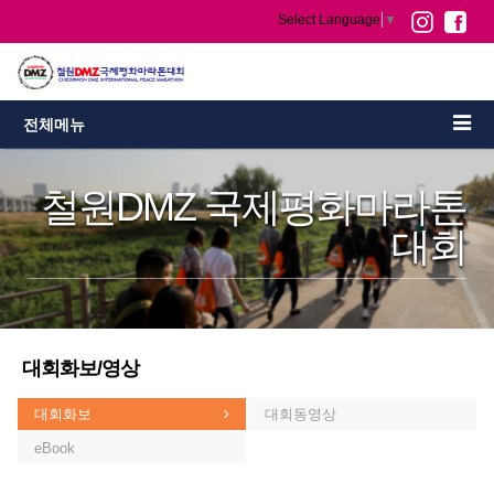
Select Language
▼
전체메뉴
철원DMZ 국제평화마라톤
대회
대회화보/영상
대회화보
대회동영상
eBook