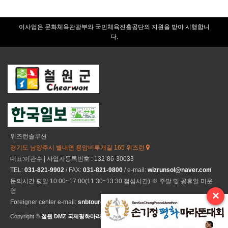
이사업은 문화체육관광부와 국민체육진흥공단의 지원을 받아 시행합니
다.
위즈런솔루션
경기도 남양주시 별내면 용암비루개길 165 위즈런
대표:이관수 | 사업자등록번호 : 132-86-30033
TEL:
031-821-9902
/ FAX:
031-821-9800
/ e-mail:
wizrunsol@naver.com
문의시간 평일 10:00~17:00(11:30~13:30 점심시간) ※ 주말 및 공휴일 미운
영
×
Foreigner center e-mail:
snbtour@naver.com
Copyright ©
철원 DMZ 국제평화마라톤
All Rights Reseved.