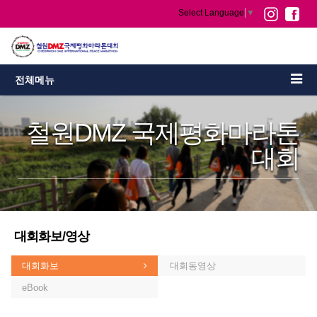
Select Language
▼
전체메뉴
철원DMZ 국제평화마라톤
대회
대회화보/영상
대회화보
대회동영상
eBook