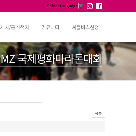
Select Language
▼
케치/공식책자
커뮤니티
셔틀버스신청
MZ 국제평화마라톤대회
목록