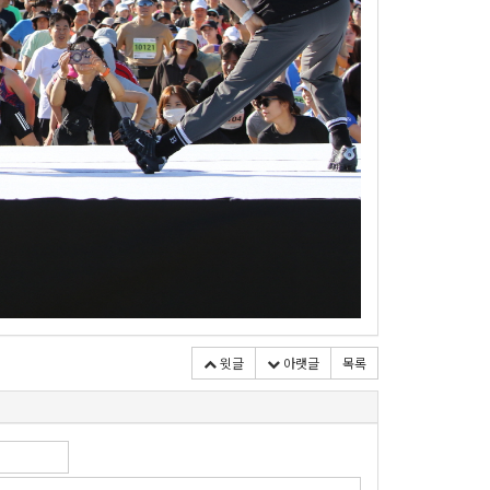
윗글
아랫글
목록