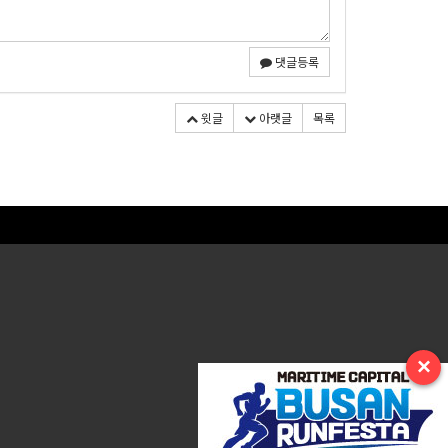
댓글등록
윗글
아랫글
목록
×