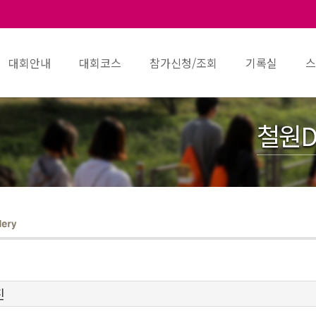
대회안내
대회코스
참가신청/조회
기록실
스
철원D
진