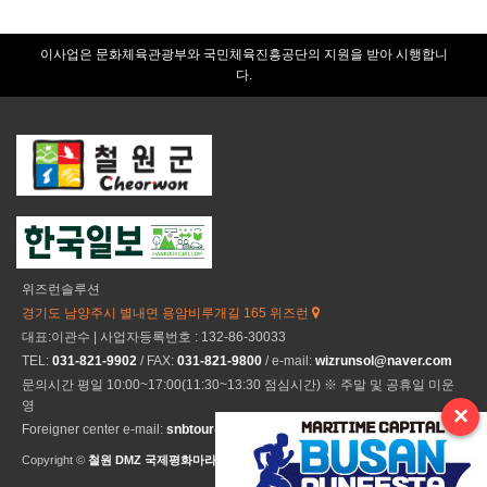
이사업은 문화체육관광부와 국민체육진흥공단의 지원을 받아 시행합니
다.
위즈런솔루션
경기도 남양주시 별내면 용암비루개길 165 위즈런
대표:이관수 | 사업자등록번호 : 132-86-30033
TEL:
031-821-9902
/ FAX:
031-821-9800
/ e-mail:
wizrunsol@naver.com
문의시간 평일 10:00~17:00(11:30~13:30 점심시간) ※ 주말 및 공휴일 미운
영
×
Foreigner center e-mail:
snbtour@naver.com
Copyright ©
철원 DMZ 국제평화마라톤
All Rights Reseved.