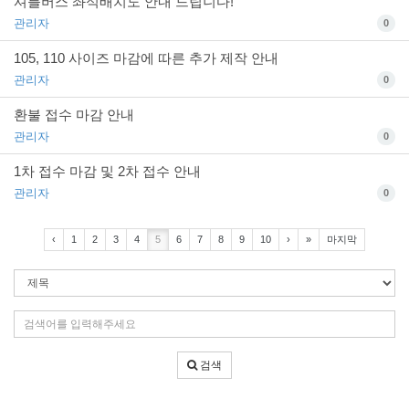
셔틀버스 좌석배치도 안내 드립니다!
관리자
0
105, 110 사이즈 마감에 따른 추가 제작 안내
관리자
0
환불 접수 마감 안내
관리자
0
1차 접수 마감 및 2차 접수 안내
관리자
0
‹
1
2
3
4
5
6
7
8
9
10
›
»
마지막
검
색
조
검
건
색
어
검색
입
력