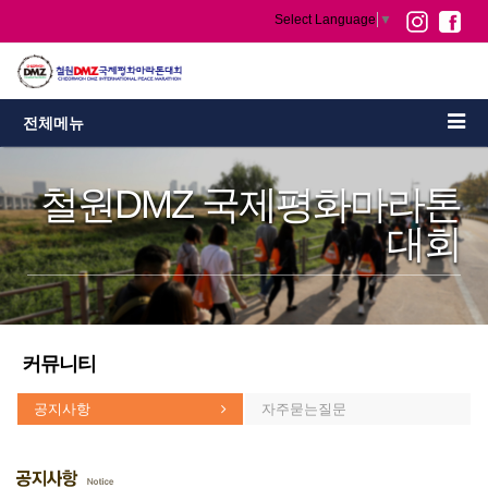
Select Language
▼
전체메뉴
철원DMZ 국제평화마라톤
대회
커뮤니티
공지사항
자주묻는질문