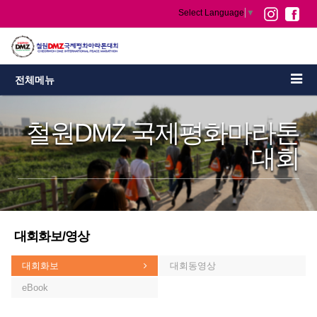
Select Language
▼
전체메뉴
철원DMZ 국제평화마라톤
대회
대회화보/영상
대회화보
대회동영상
eBook