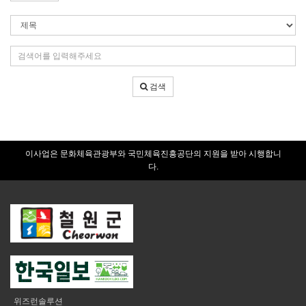
검
색
조
검
건
색
어
검색
입
력
이사업은 문화체육관광부와 국민체육진흥공단의 지원을 받아 시행합니
다.
위즈런솔루션