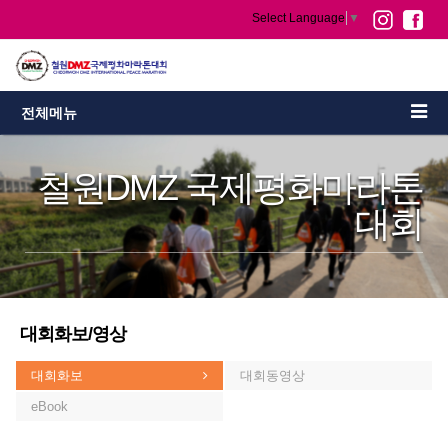
Select Language
▼
전체메뉴
철원DMZ 국제평화마라톤
대회
대회화보/영상
대회화보
대회동영상
eBook