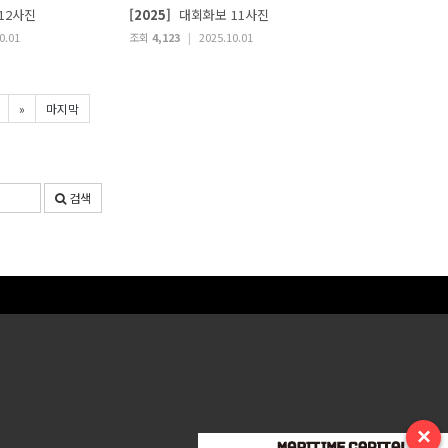
12사진
[2025]
대회화보 11사진
0.01
조회
4,123
|
2025.10.01
»
마지막
검색
×