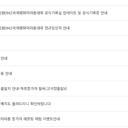
 철원DMZ국제평화마라톤대회 공식기록실 업데이트 및 공식기록증 안내
 철원DMZ국제평화마라톤대회 정규입상자 안내
글
 안내
이동 안내
 출발지 안내-하프참가자 필독(고석정출발X)
 배치도 올려드리니 확인바랍니다
Z마라톤 참가자 래프팅 체험 이벤트안내