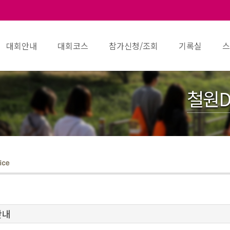
대회안내
대회코스
참가신청/조회
기록실
스
철원D
안내