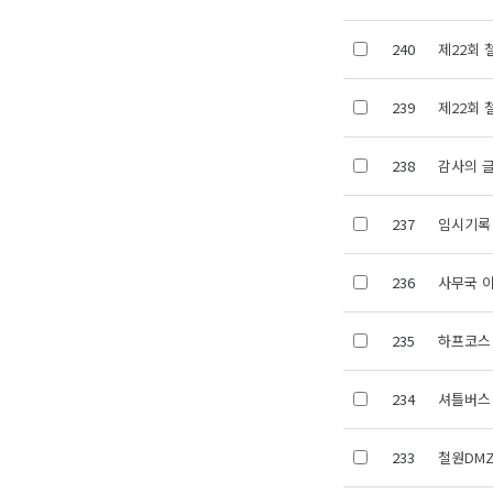
240
제22회
239
제22회
238
감사의 
237
임시기록
236
사무국 
235
하프코스
234
셔틀버스
233
철원DM