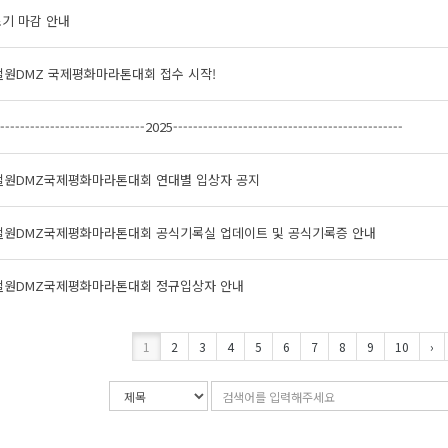
기 마감 안내
철원DMZ 국제평화마라톤대회 접수 시작!
------------------------------2025----------------------------------------------
 철원DMZ국제평화마라톤대회 연대별 입상자 공지
 철원DMZ국제평화마라톤대회 공식기록실 업데이트 및 공식기록증 안내
 철원DMZ국제평화마라톤대회 정규입상자 안내
1
2
3
4
5
6
7
8
9
10
›
검
검
색
색
조
어
건
입