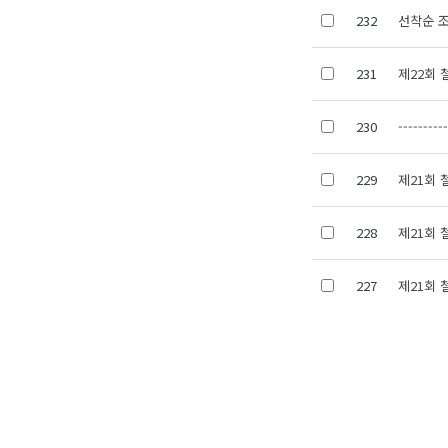
232
선착순 조
231
제22회 
230
---------
229
제21회
228
제21회
227
제21회