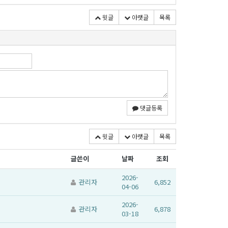
윗글
아랫글
목록
댓글등록
윗글
아랫글
목록
글쓴이
날짜
조회
2026-
관리자
6,852
04-06
2026-
관리자
6,878
03-18