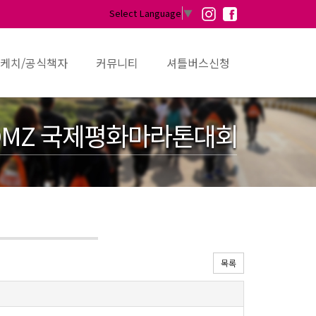
Select Language
▼
케치/공식책자
커뮤니티
셔틀버스신청
MZ 국제평화마라톤대회
목록