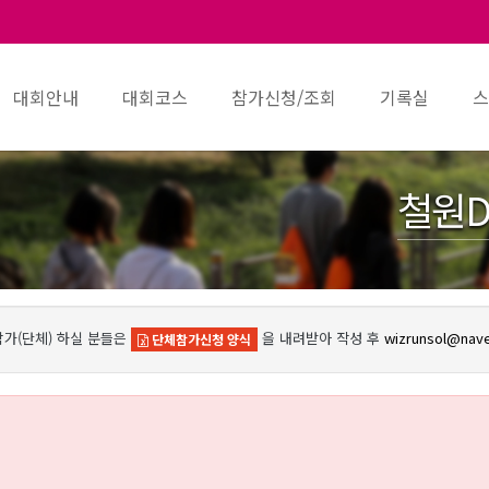
대회안내
대회코스
참가신청/조회
기록실
스
철원D
참가(단체) 하실 분들은
을 내려받아 작성 후
wizrunsol@nav
단체참가신청 양식