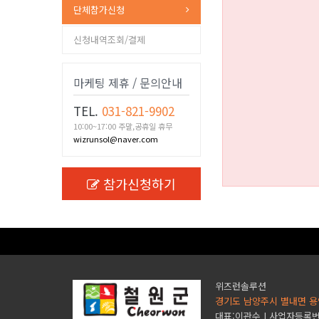
단체참가신청
신청내역조회/결제
마케팅 제휴 / 문의안내
TEL.
031-821-9902
10:00~17:00 주말,공휴일 휴무
wizrunsol@naver.com
참가신청하기
위즈런솔루션
경기도 남양주시 별내면 용
대표:이관수 | 사업자등록번호 