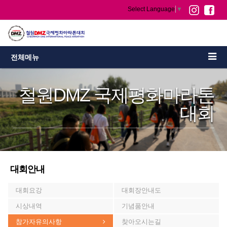
Select Language
▼
전체메뉴
철원DMZ 국제평화마라톤
대회
대회안내
대회요강
대회장안내도
시상내역
기념품안내
참가자유의사항
찾아오시는길