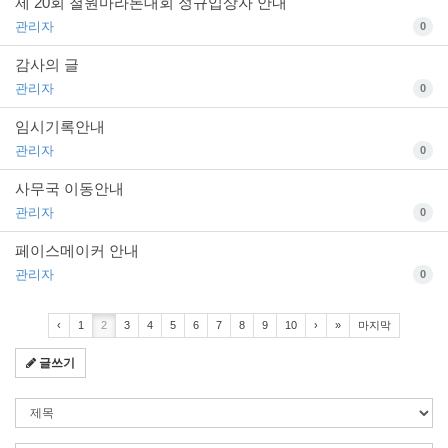
제 20회 철원마라톤대회 정규입상자 안내
관리자
0
감사의 글
관리자
0
임시기록안내
관리자
0
사무국 이동안내
관리자
0
페이스메이커 안내
관리자
0
‹
1
2
3
4
5
6
7
8
9
10
›
»
마지막
글쓰기
검
색
조