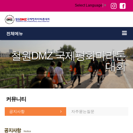
Select Language
▼
전체메뉴
철원DMZ 국제평화마라톤
대회
커뮤니티
공지사항
자주묻는질문