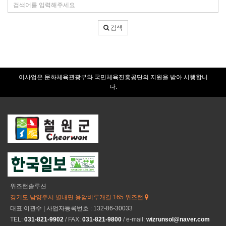
검
건
색
어
검색
입
력
이사업은 문화체육관광부와 국민체육진흥공단의 지원을 받아 시행합니
다.
위즈런솔루션
경기도 남양주시 별내면 용암비루개길 165 위즈런
대표:이관수 | 사업자등록번호 : 132-86-30033
TEL:
031-821-9902
/ FAX:
031-821-9800
/ e-mail:
wizrunsol@naver.com