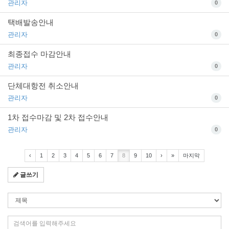
관리자
0
택배발송안내
관리자
0
최종접수 마감안내
관리자
0
단체대항전 취소안내
관리자
0
1차 접수마감 및 2차 접수안내
관리자
0
‹
1
2
3
4
5
6
7
8
9
10
›
»
마지막
글쓰기
검
색
조
검
건