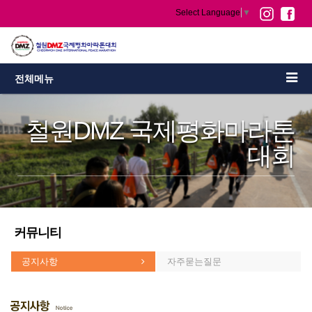
Select Language
▼
전체메뉴
철원DMZ 국제평화마라톤
대회
커뮤니티
공지사항
자주묻는질문