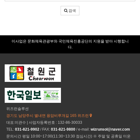
색
어
검색
입
력
이사업은 문화체육관광부와 국민체육진흥공단의 지원을 받아 시행합니
다.
위즈런솔루션
경기도 남양주시 별내면 용암비루개길 165 위즈런
대표:이관수 | 사업자등록번호 : 132-86-30033
TEL:
031-821-9902
/ FAX:
031-821-9800
/ e-mail:
wizrunsol@naver.com
문의시간 평일 10:00~17:00(11:30~13:30 점심시간) ※ 주말 및 공휴일 미운