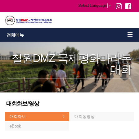
Select Language
▼
전체메뉴
철원DMZ 국제평화마라톤
대회
대회화보/영상
대회화보
대회동영상
eBook