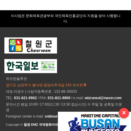
이사업은 문화체육관광부와 국민체육진흥공단의 지원을 받아 시행합니
다.
위즈런솔루션
경기도 남양주시 별내면 용암비루개길 165 위즈런
대표:이관수 | 사업자등록번호 : 132-86-30033
TEL:
031-821-9902
/ FAX:
031-821-9800
/ e-mail:
wizrunsol@naver.com
문의시간 평일 10:00~17:00(11:30~13:30 점심시간) ※ 주말 및 공휴일 미운
영
×
Foreigner center e-mail:
snbtour@naver.com
Copyright ©
철원 DMZ 국제평화마라톤
All Rights Reseved.