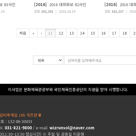
보 83사진
[2016]
2016 대회화보 82사진
[2016]
2016 대
.19
조회
162,201
|
2016.10.19
조회
162,237
|
2016
처음
«
‹
11
12
13
14
15
16
17
18
1
검
검
색
색
조
어
건
입
력
이사업은 문화체육관광부와 국민체육진흥공단의 지원을 받아 시행합니다.
암비루개길 165 위즈런
: 132-86-30033
AX:
031-821-9800
/ e-mail:
wizrunsol@naver.com
00(11:30~13:30 점심시간) ※ 주말 및 공휴일 미운영