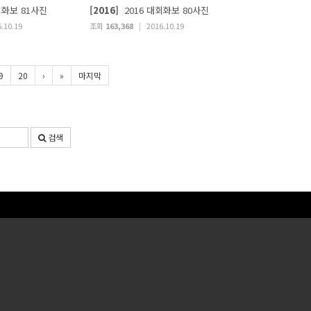
회화보 81사진
[2016]
2016 대회화보 80사진
.10.19
조회
163,368
|
2016.10.19
9
20
›
»
마지막
검색