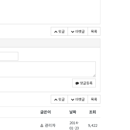
윗글
아랫글
목록
댓글등록
윗글
아랫글
목록
글쓴이
날짜
조회
2014-
관리자
9,422
01-23