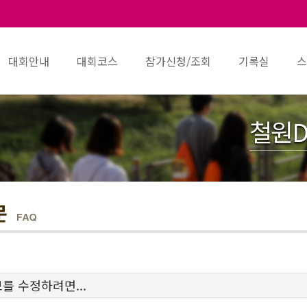
대회안내
대회코스
참가신청/조회
기록실
스
철원D
를 수정하려면...