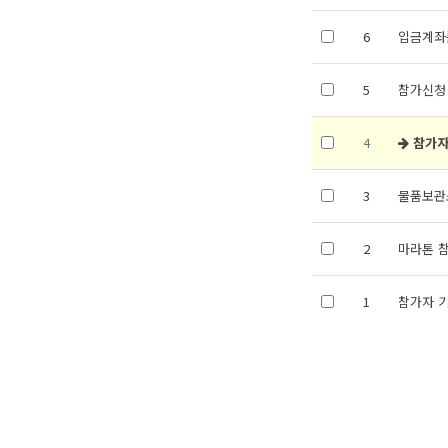
6
입금계좌
5
참가신청
4
참가자
3
물품보관소
2
마라톤 
1
참가자 기