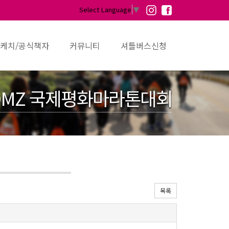
Select Language
▼
케치/공식책자
커뮤니티
셔틀버스신청
MZ 국제평화마라톤대회
목록