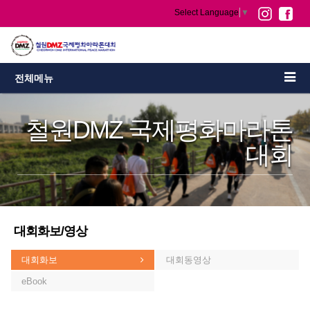
Select Language
▼
전체메뉴
철원DMZ 국제평화마라톤
대회
대회화보/영상
대회화보
대회동영상
eBook