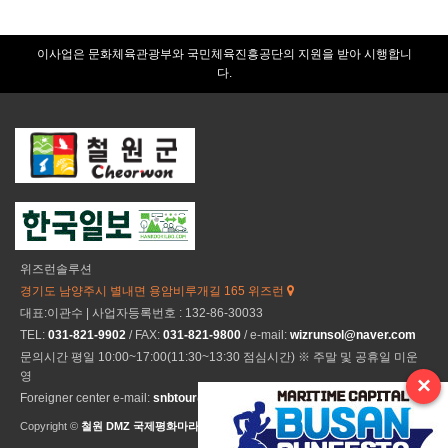
이사업은 문화체육관광부와 국민체육진흥공단의 지원을 받아 시행합니
다.
위즈런솔루션
경기도 남양주시 별내면 용암비루개길 165 위즈런
대표:이관수 | 사업자등록번호 : 132-86-30033
TEL:
031-821-9902
/ FAX:
031-821-9800
/ e-mail:
wizrunsol@naver.com
문의시간 평일 10:00~17:00(11:30~13:30 점심시간) ※ 주말 및 공휴일 미운
영
×
Foreigner center e-mail:
snbtour@naver.com
Copyright ©
철원 DMZ 국제평화마라톤
All Rights Reseved.